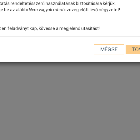
tatás rendeltetésszerű használatának biztosítására kérjük,
lje be az alábbi
Nem vagyok robot
szöveg előtt lévő négyzetet!
n feladványt kap, kövesse a megjelenő utasítást!
MÉGSE
TO