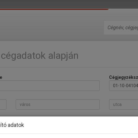
 cégadatok alapján
e
Cégjegyzéks
ító adatok