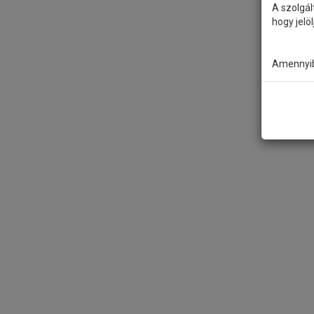
A szolgál
hogy jelö
Amennyibe