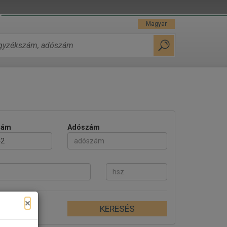
Magyar
zám
Adószám
×